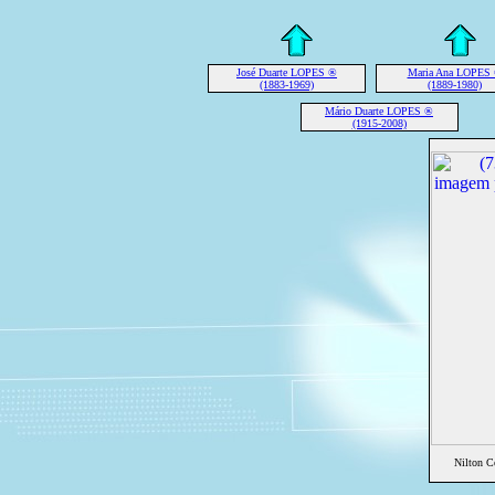
José Duarte LOPES ®
Maria Ana LOPES
(1883-1969)
(1889-1980)
Mário Duarte LOPES ®
(1915-2008)
Nilton 