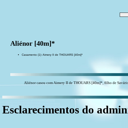
Aliénor [40m]*
Casamento (1): Aimery II de THOUARS [40m]*
Aliénor casou com Aimery II de THOUARS [40m]*, filho de Savár
Esclarecimentos do admini