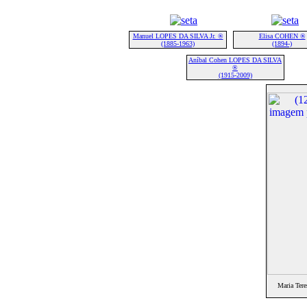
Manuel LOPES DA SILVA Jr. ®
Elisa COHEN ®
(1885-1963)
(1894-)
Aníbal Cohen LOPES DA SILVA
®
(1915-2009)
Maria Ter