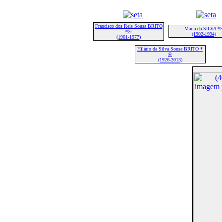
Francisco dos Reis Sousa BRITO
Maria da SILVA *
*®
(1902-1994)
(1901-1977)
Hilário da Silva Sousa BRITO *
®
(1926-2013)