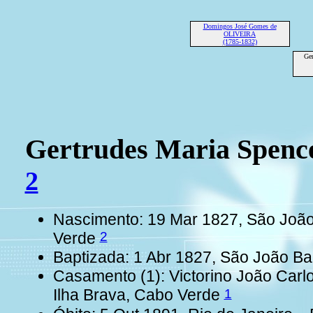
Domingos José Gomes de
OLIVEIRA
(1785-1832)
Ger
Gertrudes Maria Spen
2
Nascimento: 19 Mar 1827, São João 
2
Verde
Baptizada: 1 Abr 1827, São João Bap
Casamento (1): Victorino João Car
1
Ilha Brava, Cabo Verde