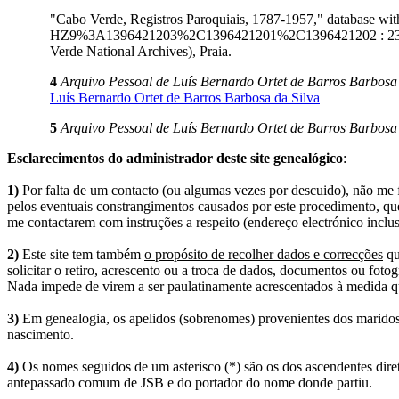
"Cabo Verde, Registros Paroquiais, 1787-1957," database 
HZ9%3A1396421203%2C1396421201%2C1396421202 : 23 Octob
Verde National Archives), Praia.
4
Arquivo Pessoal de Luís Bernardo Ortet de Barros Barbosa 
Luís Bernardo Ortet de Barros Barbosa da Silva
5
Arquivo Pessoal de Luís Bernardo Ortet de Barros Barbosa 
Esclarecimentos do administrador deste site genealógico
:
1)
Por falta de um contacto (ou algumas vezes por descuido), não me fo
pelos eventuais constrangimentos causados por este procedimento, que
me contactarem com instruções a respeito (endereço electrónico inclus
2)
Este site tem também
o propósito de recolher dados e correcções
qu
solicitar o retiro, acrescento ou a troca de dados, documentos ou fotogr
Nada impede de virem a ser paulatinamente acrescentados à medida q
3)
Em genealogia, os apelidos (sobrenomes) provenientes dos maridos 
nascimento.
4)
Os nomes seguidos de um asterisco (*) são os dos ascendentes dire
antepassado comum de JSB e do portador do nome donde partiu.