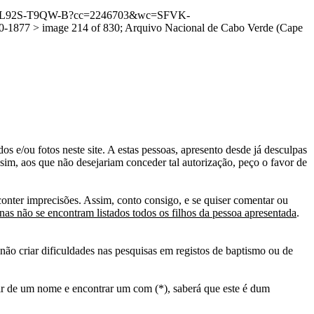
:1:3QS7-L92S-T9QW-B?cc=2246703&wc=SFVK-
877 > image 214 of 830; Arquivo Nacional de Cabo Verde (Cape
s e/ou fotos neste site. A estas pessoas, apresento desde já desculpas
sim, aos que não desejariam conceder tal autorização, peço o favor de
conter imprecisões. Assim, conto consigo, e se quiser comentar ou
as não se encontram listados todos os filhos da pessoa apresentada
.
ão criar dificuldades nas pesquisas em registos de baptismo ou de
tir de um nome e encontrar um com (*), saberá que este é dum