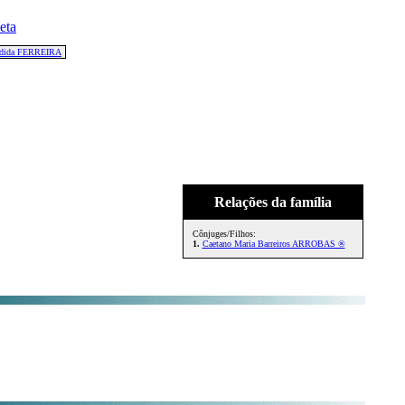
ndida FERREIRA
Relações da família
Cônjuges/Filhos:
1.
Caetano Maria Barreiros ARROBAS ®