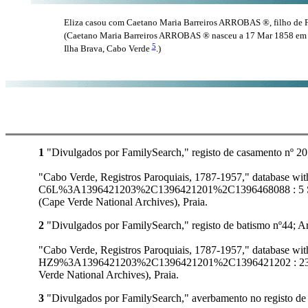
Eliza casou com Caetano Maria Barreiros ARROBAS ®, filho de F
(Caetano Maria Barreiros ARROBAS ® nasceu a 17 Mar 1858 em S
5
Ilha Brava, Cabo Verde
.)
1
"Divulgados por FamilySearch," registo de casamento nº 20
"Cabo Verde, Registros Paroquiais, 1787-1957," database 
C6L%3A1396421203%2C1396421201%2C1396468088 : 5 Septem
(Cape Verde National Archives), Praia.
2
"Divulgados por FamilySearch," registo de batismo nº44; A
"Cabo Verde, Registros Paroquiais, 1787-1957," database 
HZ9%3A1396421203%2C1396421201%2C1396421202 : 23 Octob
Verde National Archives), Praia.
3
"Divulgados por FamilySearch," averbamento no registo de 