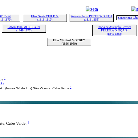
RBEY ®
Eliza Sarah CHILD ®
António Júlio PEREIRA D' EÇA
Senhorinha Câ
813-1870)
(1816-1910)
(1819-1855)
Edwin John MORBEY ®
Inácia de Assunção Ferreira
(1841-1877)
PEREIRA D' EÇA ®
(1845-1888)
Eliza Winifred MORBEY
(1866-1959)
1
rde
1
2
e
1
lo, (Nossa Srª da Luz) São Vicente, Cabo Verde
1
nte, Cabo Verde.