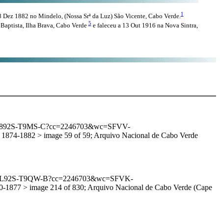
1
Dez 1882 no Mindelo, (Nossa Srª da Luz) São Vicente, Cabo Verde.
5
 Baptista, Ilha Brava, Cabo Verde
e faleceu a 13 Out 1916 na Nova Sintra,
:1:3QS7-892S-T9MS-C?cc=2246703&wc=SFVV-
74-1882 > image 59 of 59; Arquivo Nacional de Cabo Verde
:1:3QS7-L92S-T9QW-B?cc=2246703&wc=SFVK-
877 > image 214 of 830; Arquivo Nacional de Cabo Verde (Cape