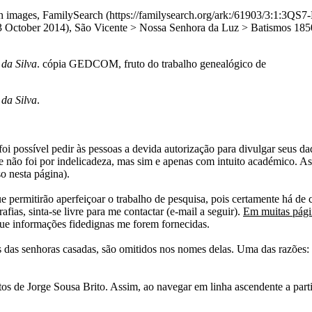
with images, FamilySearch (https://familysearch.org/ark:/61903/3
er 2014), São Vicente > Nossa Senhora da Luz > Batismos 1850-1
da Silva
. cópia GEDCOM, fruto do trabalho genealógico de
da Silva
.
i possível pedir às pessoas a devida autorização para divulgar seus dado
 não foi por indelicadeza, mas sim e apenas com intuito académico. As
o nesta página).
e permitirão aperfeiçoar o trabalho de pesquisa, pois certamente há de 
afias, sinta-se livre para me contactar (e-mail a seguir).
Em muitas págin
ue informações fidedignas me forem fornecidas.
das senhoras casadas, são omitidos nos nomes delas. Uma das razões: n
tos de Jorge Sousa Brito. Assim, ao navegar em linha ascendente a par