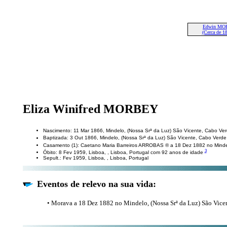
Edwin MO
(Cerca de 1
Eliza Winifred MORBEY
Nascimento: 11 Mar 1866, Mindelo, (Nossa Srª da Luz) São Vicente, Cabo Ve
Baptizada: 3 Out 1866, Mindelo, (Nossa Srª da Luz) São Vicente, Cabo Verd
Casamento (1): Caetano Maria Barreiros ARROBAS ® a 18 Dez 1882 no Minde
3
Óbito: 8 Fev 1959, Lisboa, , Lisboa, Portugal com 92 anos de idade
Sepult.: Fev 1959, Lisboa, , Lisboa, Portugal
Eventos de relevo na sua vida:
• Morava a 18 Dez 1882 no Mindelo, (Nossa Srª da Luz) São Vice