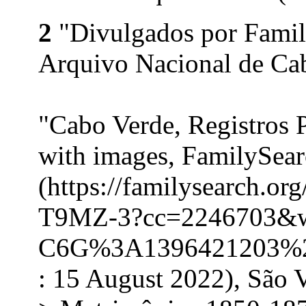
2
"Divulgados por Family
Arquivo Nacional de Cab
"Cabo Verde, Registros 
with images, FamilySea
(https://familysearch.o
T9MZ-3?cc=2246703&
C6G%3A1396421203%2
: 15 August 2022), São 