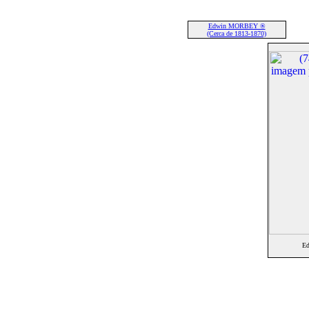
Edwin MORBEY ®
(Cerca de 1813-1870)
E