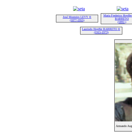
Maria Frederico Hopffer
José Monteiro LEVY ®
BARRETO
(1877-1955)
(1892-)
Laurindo Hopffer BARRETO ®
(1915-1973)
Armando Aug