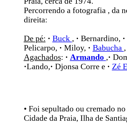
Praia, cerca de 1974.
Percorrendo a fotografia , da 
direita:
De pé:
·
Buck
,
·
Bernardino,
·
Pelicarpo,
·
Miloy,
·
Babucha
Agachados
:
·
Armando
,
·
Dom
·
Lando,
·
Djonsa Corre e
·
Zé 
• Foi sepultado ou cremado no
Cidade da Praia, Ilha de Santi