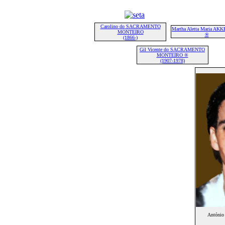
Carolino do SACRAMENTO
Martha Aletta Maria A
MONTEIRO
®
(1866-)
Gil Vicente do SACRAMENTO
MONTEIRO ®
(1907-1978)
Antóni