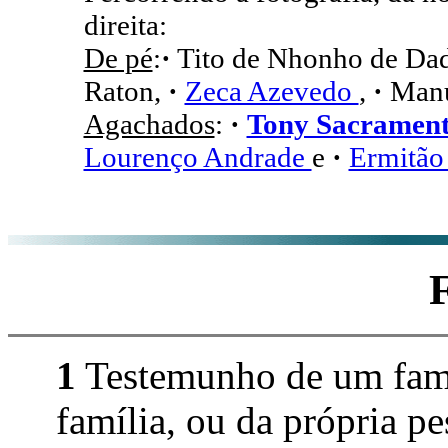
direita:
De pé
:
·
Tito de Nhonho de Dad
Raton,
·
Zeca Azevedo
,
·
Manu
Agachados
:
·
Tony Sacramen
Lourenço Andrade
e
·
Ermitão
1
Testemunho de um fami
família, ou da própria pe