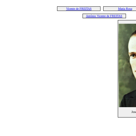
Vicente de FREITAS
Maria Rosa
António Vicente de FREITAS
Jos