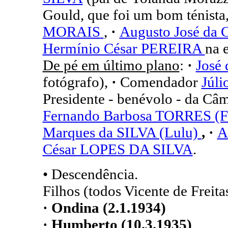
Gould, que foi um bom ténista
MORAIS
,
·
Augusto José da
Hermínio César PEREIRA
na 
De pé em último plano
:
·
José
fotógrafo),
·
Comendador
Júl
Presidente - benévolo - da Câ
Fernando Barbosa TORRES (F
Marques da SILVA (Lulu)
, ·
A
César LOPES DA SILVA
.
• Descendência.
Filhos (todos Vicente de Freita
· Ondina (2.1.1934)
· Humberto (10.3.1935)