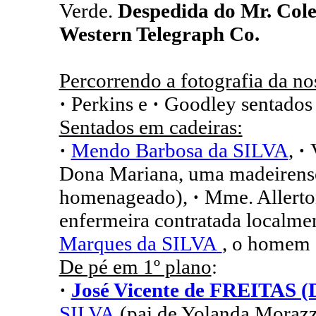
Verde.
Despedida do Mr. Cole
Western Telegraph Co.
Percorrendo a fotografia da nos
·
Perkins e
·
Goodley sentados 
Sentados em cadeiras:
·
Mendo Barbosa da SILVA
,
·
Dona Mariana, uma madeirens
homenageado),
·
Mme. Allerto
enfermeira contratada localmen
Marques da SILVA
, o homem 
De pé em 1º plano
:
·
José Vicente de FREITAS (D
SILVA
(pai de Yolanda Morazz