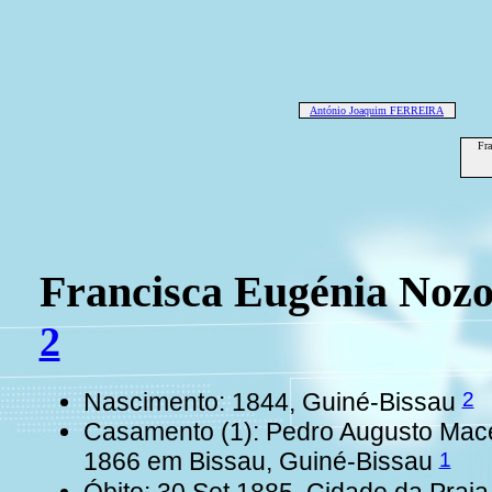
António Joaquim FERREIRA
Fra
Francisca Eugénia Noz
2
2
Nascimento: 1844, Guiné-Bissau
Casamento (1): Pedro Augusto Ma
1
1866 em Bissau, Guiné-Bissau
Óbito: 30 Set 1885, Cidade da Prai