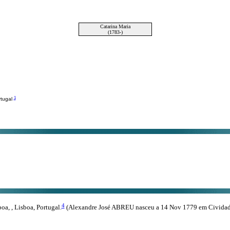
Catarina Maria
(1783-)
1
rtugal
4
, , Lisboa, Portugal.
(Alexandre José ABREU nasceu a 14 Nov 1779 em Cividade