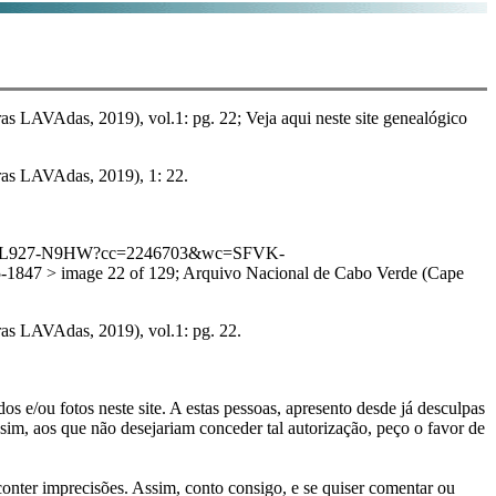
as LAVAdas, 2019), vol.1: pg. 22; Veja aqui neste site genealógico
ras LAVAdas, 2019), 1: 22.
:1:3QS7-L927-N9HW?cc=2246703&wc=SFVK-
47 > image 22 of 129; Arquivo Nacional de Cabo Verde (Cape
ras LAVAdas, 2019), vol.1: pg. 22.
s e/ou fotos neste site. A estas pessoas, apresento desde já desculpas
sim, aos que não desejariam conceder tal autorização, peço o favor de
conter imprecisões. Assim, conto consigo, e se quiser comentar ou