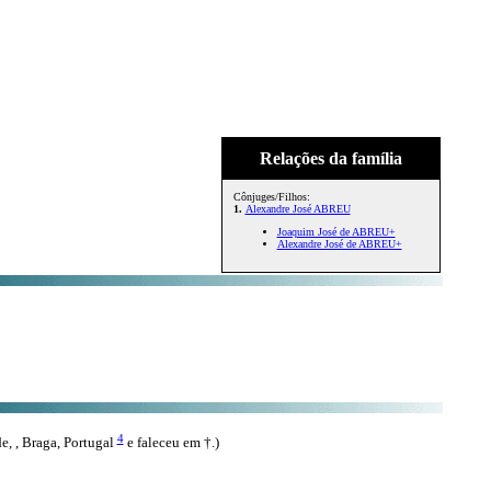
Relações da família
Cônjuges/Filhos:
1.
Alexandre José ABREU
Joaquim José de ABREU+
Alexandre José de ABREU+
4
, , Braga, Portugal
e faleceu em †.)