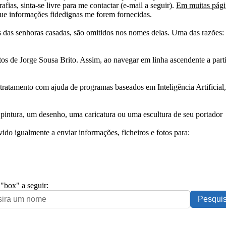
afias, sinta-se livre para me contactar (e-mail a seguir).
Em muitas págin
ue informações fidedignas me forem fornecidas.
das senhoras casadas, são omitidos nos nomes delas. Uma das razões: n
tos de Jorge Sousa Brito. Assim, ao navegar em linha ascendente a par
 tratamento com ajuda de programas baseados em Inteligência Artificial,
pintura, um desenho, uma caricatura ou uma escultura de seu portador
ido igualmente a enviar informações, ficheiros e fotos para:
 "box" a seguir: