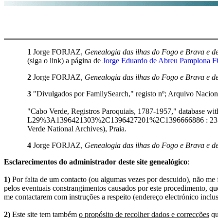
1
Jorge FORJAZ,
Genealogia das ilhas do Fogo e Brava e de
(siga o link) a página de
Jorge Eduardo de Abreu Pamplona
2
Jorge FORJAZ,
Genealogia das ilhas do Fogo e Brava e de
3
"Divulgados por FamilySearch," registo nº; Arquivo Nacion
"Cabo Verde, Registros Paroquiais, 1787-1957," database 
L29%3A1396421303%2C1396427201%2C1396666886 : 23 Octob
Verde National Archives), Praia.
4
Jorge FORJAZ,
Genealogia das ilhas do Fogo e Brava e de
Esclarecimentos do administrador deste site genealógico
:
1)
Por falta de um contacto (ou algumas vezes por descuido), não me fo
pelos eventuais constrangimentos causados por este procedimento, que
me contactarem com instruções a respeito (endereço electrónico inclus
2)
Este site tem também
o propósito de recolher dados e correcções
qu