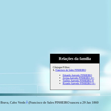
Relações da família
Cônjuges/Filhos:
1.
Francisco de Sales PINHEIRO
Eduardo Azevedo PINHEIRO
Jovina Azevedo PINHEIRO ®+
Turíbio Azevedo PINHEIRO ®
Ricardo Azevedo PINHEIRO ®+
1
 Brava, Cabo Verde.
(Francisco de Sales PINHEIRO nasceu a 29 Jan 1860