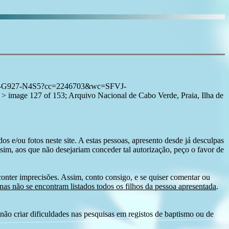
1:3QSQ-G927-N4S5?cc=2246703&wc=SFVJ-
age 127 of 153; Arquivo Nacional de Cabo Verde, Praia, Ilha de
s e/ou fotos neste site. A estas pessoas, apresento desde já desculpas
sim, aos que não desejariam conceder tal autorização, peço o favor de
conter imprecisões. Assim, conto consigo, e se quiser comentar ou
as não se encontram listados todos os filhos da pessoa apresentada
.
ão criar dificuldades nas pesquisas em registos de baptismo ou de