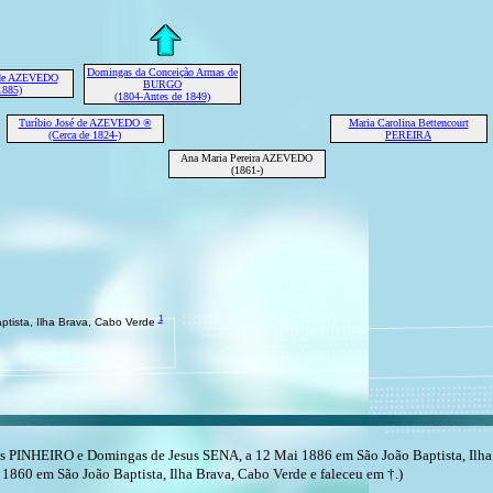
Domingas da Conceição Armas de
 de AZEVEDO
BURGO
1885)
(1804-Antes de 1849)
Turíbio José de AZEVEDO ®
Maria Carolina Bettencourt
(Cerca de 1824-)
PEREIRA
Ana Maria Pereira AZEVEDO
(1861-)
1
tista, Ilha Brava, Cabo Verde
os PINHEIRO e Domingas de Jesus SENA, a 12 Mai 1886 em São João Baptista, Ilha
 1860 em São João Baptista, Ilha Brava, Cabo Verde e faleceu em †.)