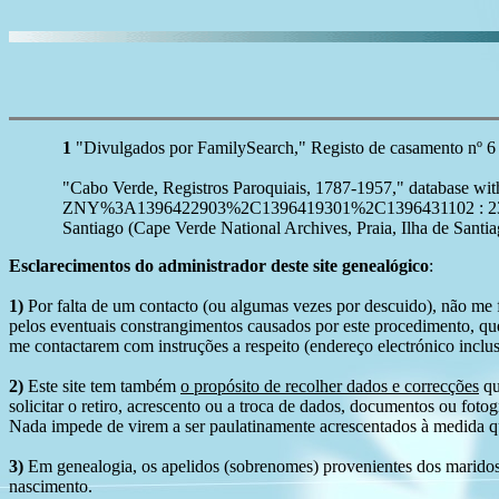
1
"Divulgados por FamilySearch," Registo de casamento nº 6
"Cabo Verde, Registros Paroquiais, 1787-1957," database 
ZNY%3A1396422903%2C1396419301%2C1396431102 : 23 Octobe
Santiago (Cape Verde National Archives, Praia, Ilha de Santia
Esclarecimentos do administrador deste site genealógico
:
1)
Por falta de um contacto (ou algumas vezes por descuido), não me fo
pelos eventuais constrangimentos causados por este procedimento, que
me contactarem com instruções a respeito (endereço electrónico inclus
2)
Este site tem também
o propósito de recolher dados e correcções
qu
solicitar o retiro, acrescento ou a troca de dados, documentos ou fotogr
Nada impede de virem a ser paulatinamente acrescentados à medida q
3)
Em genealogia, os apelidos (sobrenomes) provenientes dos maridos 
nascimento.