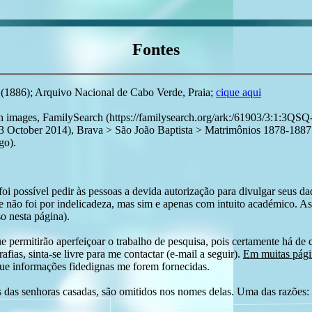
Fontes
 (1886); Arquivo Nacional de Cabo Verde, Praia;
cique aqui
with images, FamilySearch (https://familysearch.org/ark:/61903/3:
r 2014), Brava > São João Baptista > Matrimônios 1878-1887 > im
go).
i possível pedir às pessoas a devida autorização para divulgar seus dado
 não foi por indelicadeza, mas sim e apenas com intuito académico. As
o nesta página).
e permitirão aperfeiçoar o trabalho de pesquisa, pois certamente há de 
afias, sinta-se livre para me contactar (e-mail a seguir).
Em muitas págin
ue informações fidedignas me forem fornecidas.
das senhoras casadas, são omitidos nos nomes delas. Uma das razões: n