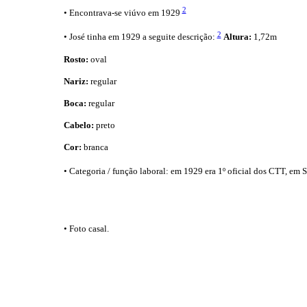
2
• Encontrava-se viúvo em 1929
2
• José tinha em 1929 a seguite descrição:
Altura:
1,72m
Rosto:
oval
Nariz:
regular
Boca:
regular
Cabelo:
preto
Cor:
branca
• Categoria / função laboral: em 1929 era 1º oficial dos CTT, em
• Foto casal.