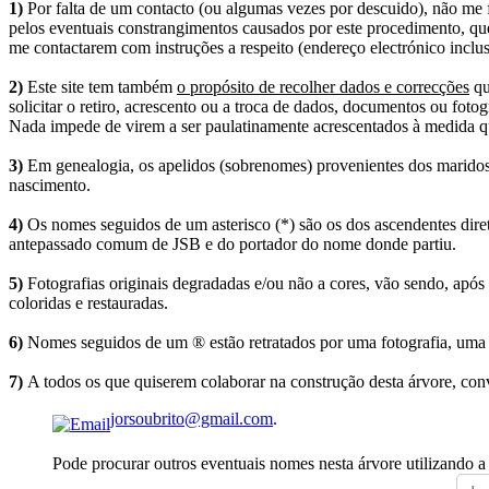
1)
Por falta de um contacto (ou algumas vezes por descuido), não me fo
pelos eventuais constrangimentos causados por este procedimento, que
me contactarem com instruções a respeito (endereço electrónico inclus
2)
Este site tem também
o propósito de recolher dados e correcções
qu
solicitar o retiro, acrescento ou a troca de dados, documentos ou fotogr
Nada impede de virem a ser paulatinamente acrescentados à medida q
3)
Em genealogia, os apelidos (sobrenomes) provenientes dos maridos 
nascimento.
4)
Os nomes seguidos de um asterisco (*) são os dos ascendentes dire
antepassado comum de JSB e do portador do nome donde partiu.
5)
Fotografias originais degradadas e/ou não a cores, vão sendo, após
coloridas e restauradas.
6)
Nomes seguidos de um ® estão retratados por uma fotografia, uma 
7)
A todos os que quiserem colaborar na construção desta árvore, conv
jorsoubrito@gmail.com
.
Pode procurar outros eventuais nomes nesta árvore utilizando a