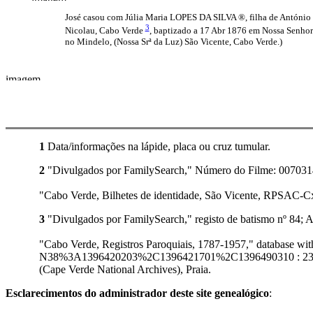
José casou com Júlia Maria LOPES DA SILVA ®, filha de António 
3
Nicolau, Cabo Verde
, baptizado a 17 Abr 1876 em Nossa Senhor
no Mindelo, (Nossa Srª da Luz) São Vicente, Cabo Verde.)
1
Data/informações na lápide, placa ou cruz tumular.
2
"Divulgados por FamilySearch," Número do Filme: 007031410
"Cabo Verde, Bilhetes de identidade, São Vicente, RPSAC-Cx
3
"Divulgados por FamilySearch," registo de batismo nº 84; 
"Cabo Verde, Registros Paroquiais, 1787-1957," database
N38%3A1396420203%2C1396421701%2C1396490310 : 23 Octobe
(Cape Verde National Archives), Praia.
Esclarecimentos do administrador deste site genealógico
: