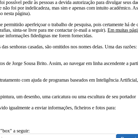
i possível pedir às pessoas a devida autorização para divulgar seus dado
 não foi por indelicadeza, mas sim e apenas com intuito académico. As
o nesta página).
e permitirão aperfeiçoar o trabalho de pesquisa, pois certamente há de 
afias, sinta-se livre para me contactar (e-mail a seguir).
Em muitas págin
ue informações fidedignas me forem fornecidas.
das senhoras casadas, são omitidos nos nomes delas. Uma das razões: n
tos de Jorge Sousa Brito. Assim, ao navegar em linha ascendente a par
 tratamento com ajuda de programas baseados em Inteligência Artificial,
pintura, um desenho, uma caricatura ou uma escultura de seu portador
ido igualmente a enviar informações, ficheiros e fotos para:
 "box" a seguir: