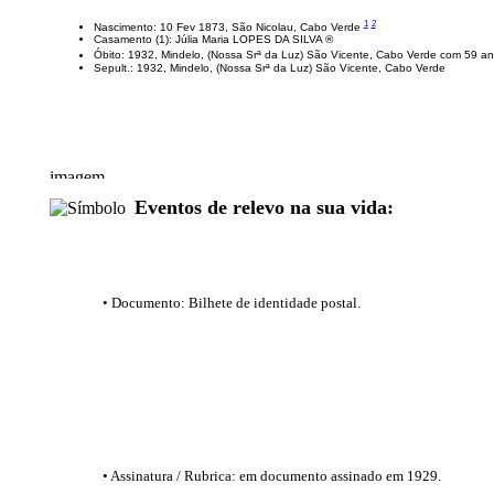
1
2
Nascimento: 10 Fev 1873, São Nicolau, Cabo Verde
Casamento (1): Júlia Maria LOPES DA SILVA ®
Óbito: 1932, Mindelo, (Nossa Srª da Luz) São Vicente, Cabo Verde com 59 a
Sepult.: 1932, Mindelo, (Nossa Srª da Luz) São Vicente, Cabo Verde
Eventos de relevo na sua vida:
• Documento: Bilhete de identidade postal.
• Assinatura / Rubrica: em documento assinado em 1929.