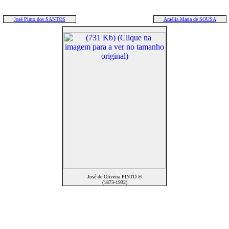
José Pinto dos SANTOS
Amélia Maria de SOUSA
José de Oliveira PINTO ®
(1873-1932)