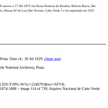
® nasceu a 17 Abr 1875 em Nossa Senhora do Rosário, Ribeira Brava, São
1
, (Nossa Srª da Luz) São Vicente, Cabo Verde
e foi sepultada em 1925
aia. Data cit.: 30 Jul 1929;
clique aqui
e National Archives), Praia.
:1:3QS7-L92S-YSPG-W?cc=2246703&wc=SFVK-
74-1888 > image 114 of 739; Arquivo Nacional de Cabo Verde