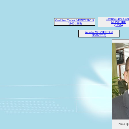
Carolina Lima Gom
Gualdino Cardeal MONTEIRO ®
MONTEIRO
(1900-1965)
(1898-)
Arcádio MONTEIRO ®
(1926-2020)
Paulo Q