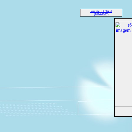
José da COSTA ®
(1874-1957)