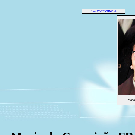
João TOLENTINO ®
Maria