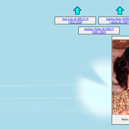
José Luís de MELO ®
Adelina Bans NO
(1852-1938)
(-Antes de 1906)
António Nobre de MELO
(1881-1963)
Maria