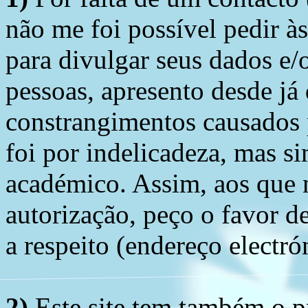
não me foi possível pedir à
para divulgar seus dados e/o
pessoas, apresento desde já
constrangimentos causados 
foi por indelicadeza, mas s
académico. Assim, aos que 
autorização, peço o favor 
a respeito (endereço electró
2)
Este site tem também
o p