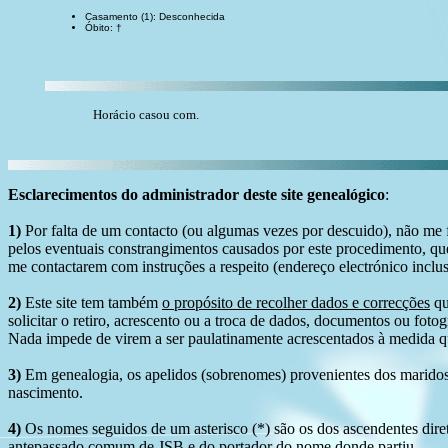
Casamento (1): Desconhecida
Óbito: †
Horácio casou com.
Esclarecimentos do administrador deste site genealógico
:
1)
Por falta de um contacto (ou algumas vezes por descuido), não me fo
pelos eventuais constrangimentos causados por este procedimento, que
me contactarem com instruções a respeito (endereço electrónico inclus
2)
Este site tem também
o propósito de recolher dados e correcções
qu
solicitar o retiro, acrescento ou a troca de dados, documentos ou fotogr
Nada impede de virem a ser paulatinamente acrescentados à medida q
3)
Em genealogia, os apelidos (sobrenomes) provenientes dos maridos 
nascimento.
4)
Os nomes seguidos de um asterisco (*) são os dos ascendentes dire
antepassado comum de JSB e do portador do nome donde partiu.