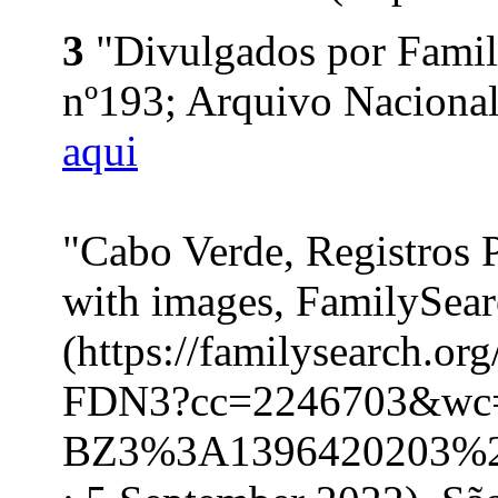
3
"Divulgados por Family
nº193; Arquivo Nacional
aqui
"Cabo Verde, Registros 
with images, FamilySea
(https://familysearch.o
FDN3?cc=2246703&wc
BZ3%3A1396420203%2