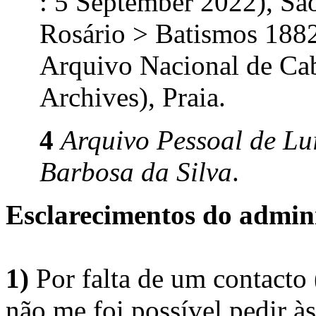
: 5 September 2022), Sã
Rosário > Batismos 188
Arquivo Nacional de Ca
Archives), Praia.
4
Arquivo Pessoal de Lu
Barbosa da Silva
.
Esclarecimentos do admini
1)
Por falta de um contacto
não me foi possível pedir à