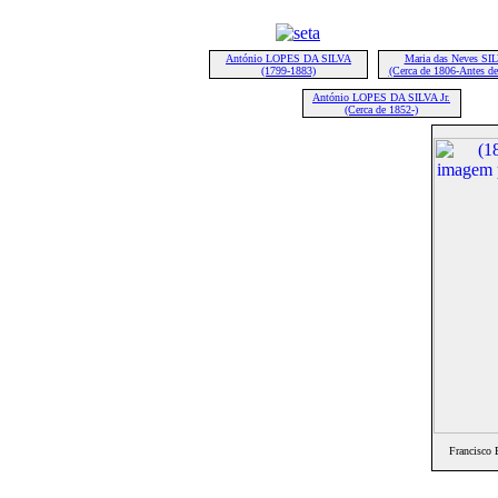
António LOPES DA SILVA
Maria das Neves SI
(1799-1883)
(Cerca de 1806-Antes de
António LOPES DA SILVA Jr.
(Cerca de 1852-)
Francisco