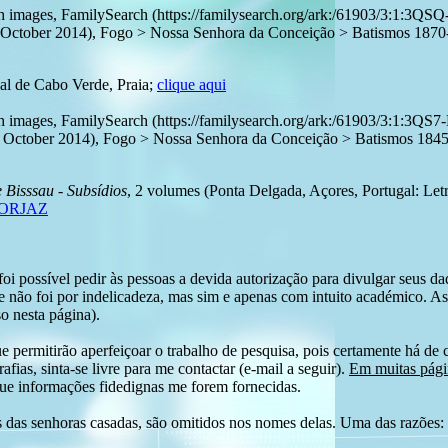
with images, FamilySearch (https://familysearch.org/ark:/61903/3
er 2014), Fogo > Nossa Senhora da Conceição > Batismos 1870-18
al de Cabo Verde, Praia;
clique aqui
with images, FamilySearch (https://familysearch.org/ark:/61903/3:
er 2014), Fogo > Nossa Senhora da Conceição > Batismos 1845-18
 Bisssau - Subsídios
, 2 volumes (Ponta Delgada, Açores, Portugal: Letr
 FORJAZ
i possível pedir às pessoas a devida autorização para divulgar seus dado
 não foi por indelicadeza, mas sim e apenas com intuito académico. As
o nesta página).
e permitirão aperfeiçoar o trabalho de pesquisa, pois certamente há de 
afias, sinta-se livre para me contactar (e-mail a seguir).
Em muitas págin
ue informações fidedignas me forem fornecidas.
das senhoras casadas, são omitidos nos nomes delas. Uma das razões: n