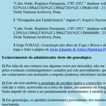
"Cabo Verde, Registros Paroquiais, 1787-1957," database 
923%3A1396421303%2C1396427201%2C1396461168 : 23 Octob
Verde National Archives), Praia.
2
"Divulgados por FamilySearch," registo nº; Arquivo Nacion
"Cabo Verde, Registros Paroquiais, 1787-1957," database 
L29%3A1396421303%2C1396427201%2C1396666886 : 23 Octob
Verde National Archives), Praia.
3
Jorge FORJAZ,
Genealogia das ilhas do Fogo e Brava e de
(siga o link) a página de
Jorge Eduardo de Abreu Pamplona
Esclarecimentos do administrador deste site genealógico
:
1)
Por falta de um contacto (ou algumas vezes por descuido), não me fo
pelos eventuais constrangimentos causados por este procedimento, que
me contactarem com instruções a respeito (endereço electrónico inclus
2)
Este site tem também
o propósito de recolher dados e correcções
qu
solicitar o retiro, acrescento ou a troca de dados, documentos ou fotogr
Nada impede de virem a ser paulatinamente acrescentados à medida q
3)
Em genealogia, os apelidos (sobrenomes) provenientes dos maridos 
nascimento.