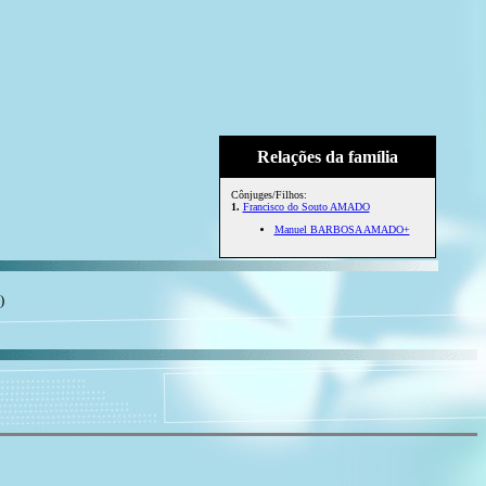
Relações da família
Cônjuges/Filhos:
1.
Francisco do Souto AMADO
Manuel BARBOSA AMADO+
)