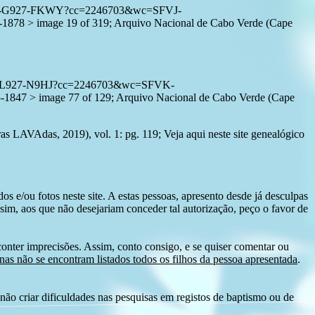
:1:3QSQ-G927-FKWY?cc=2246703&wc=SFVJ-
78 > image 19 of 319; Arquivo Nacional de Cabo Verde (Cape
1:3QS7-L927-N9HJ?cc=2246703&wc=SFVK-
47 > image 77 of 129; Arquivo Nacional de Cabo Verde (Cape
as LAVAdas, 2019), vol. 1: pg. 119; Veja aqui neste site genealógico
s e/ou fotos neste site. A estas pessoas, apresento desde já desculpas
sim, aos que não desejariam conceder tal autorização, peço o favor de
conter imprecisões. Assim, conto consigo, e se quiser comentar ou
as não se encontram listados todos os filhos da pessoa apresentada
.
ão criar dificuldades nas pesquisas em registos de baptismo ou de