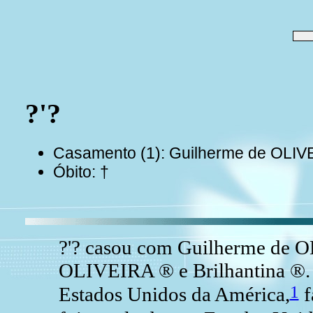
?'?
Casamento (1): Guilherme de OLIV
Óbito: †
?'? casou com Guilherme de O
OLIVEIRA ® e Brilhantina ®.
1
Estados Unidos da América,
f