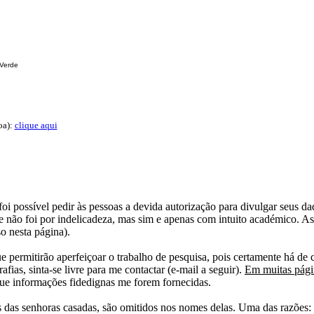
 Verde
oa):
clique aqui
i possível pedir às pessoas a devida autorização para divulgar seus dado
 não foi por indelicadeza, mas sim e apenas com intuito académico. As
o nesta página).
e permitirão aperfeiçoar o trabalho de pesquisa, pois certamente há de 
afias, sinta-se livre para me contactar (e-mail a seguir).
Em muitas págin
ue informações fidedignas me forem fornecidas.
das senhoras casadas, são omitidos nos nomes delas. Uma das razões: n