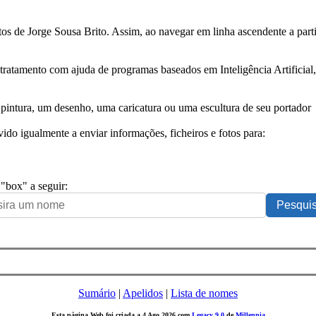
tos de Jorge Sousa Brito. Assim, ao navegar em linha ascendente a par
 tratamento com ajuda de programas baseados em Inteligência Artificial,
pintura, um desenho, uma caricatura ou uma escultura de seu portador
ido igualmente a enviar informações, ficheiros e fotos para:
 "box" a seguir:
Sumário
|
Apelidos
|
Lista de nomes
Esta página Web foi criada a 4 Ago 2026 com
Legacy 9.0
de
Millennia