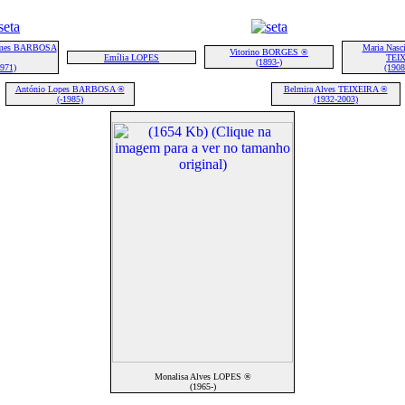
omes BARBOSA
Maria Nasc
Vitorino BORGES ®
Emília LOPES
TEI
(1893-)
1971)
(1908
António Lopes BARBOSA ®
Belmira Alves TEIXEIRA ®
(-1985)
(1932-2003)
Monalisa Alves LOPES ®
(1965-)