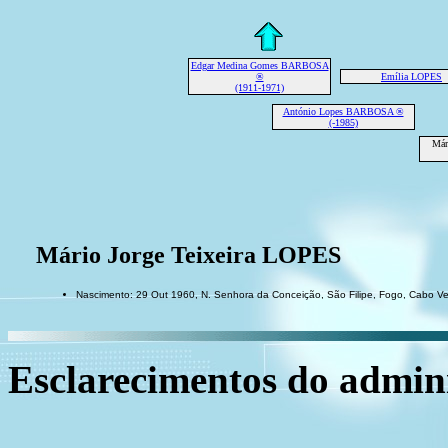
Edgar Medina Gomes BARBOSA
®
Emília LOPES
(1911-1971)
António Lopes BARBOSA ®
(-1985)
Már
Mário Jorge Teixeira LOPES
Nascimento: 29 Out 1960, N. Senhora da Conceição, São Filipe, Fogo, Cabo V
Esclarecimentos do admini