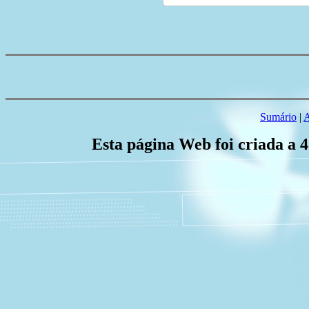
Sumário
|
A
Esta página Web foi criada a