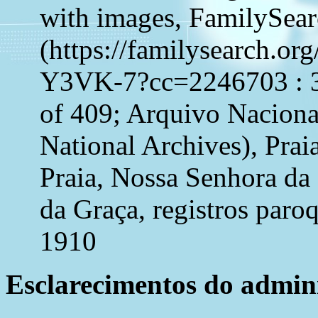
with images, FamilySea
(https://familysearch.o
Y3VK-7?cc=2246703 : 3
of 409; Arquivo Naciona
National Archives), Prai
Praia, Nossa Senhora da
da Graça, registros paro
1910
Esclarecimentos do admini