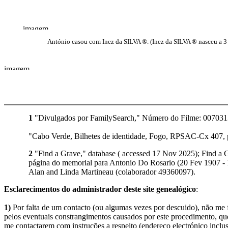
António casou com Inez da SILVA ®. (Inez da SILVA ® nasceu a 3
1
"Divulgados por FamilySearch," Número do Filme: 007031378
"Cabo Verde, Bilhetes de identidade, Fogo, RPSAC-Cx 407, p
2
"Find a Grave," database ( accessed 17 Nov 2025); Find a 
página do memorial para Antonio Do Rosario (20 Fev 1907 - 
Alan and Linda Martineau (colaborador 49360097).
Esclarecimentos do administrador deste site genealógico
:
1)
Por falta de um contacto (ou algumas vezes por descuido), não me fo
pelos eventuais constrangimentos causados por este procedimento, que
me contactarem com instruções a respeito (endereço electrónico inclus