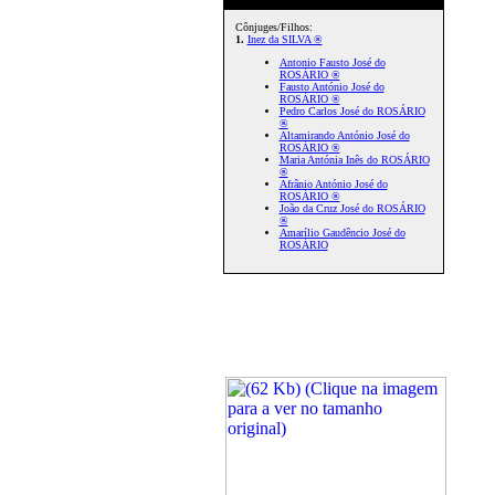
Cônjuges/Filhos:
1.
Inez da SILVA ®
Antonio Fausto José do
ROSÁRIO ®
Fausto António José do
ROSÁRIO ®
Pedro Carlos José do ROSÁRIO
®
Altamirando António José do
ROSÁRIO ®
Maria Antónia Inês do ROSÁRIO
®
Afrânio António José do
ROSÁRIO ®
João da Cruz José do ROSÁRIO
®
Amarílio Gaudêncio José do
ROSÁRIO