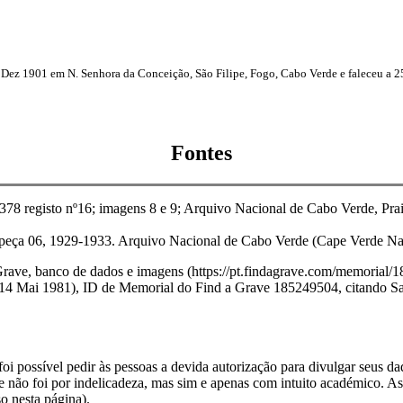
 Dez 1901 em N. Senhora da Conceição, São Filipe, Fogo, Cabo Verde e faleceu a 2
Fontes
 registo nº16; imagens 8 e 9; Arquivo Nacional de Cabo Verde, Praia.
eça 06, 1929-1933. Arquivo Nacional de Cabo Verde (Cape Verde Nati
Grave, banco de dados e imagens (https://pt.findagrave.com/memorial/
14 Mai 1981), ID de Memorial do Find a Grave 185249504, citando Sao 
i possível pedir às pessoas a devida autorização para divulgar seus dado
 não foi por indelicadeza, mas sim e apenas com intuito académico. As
o nesta página).