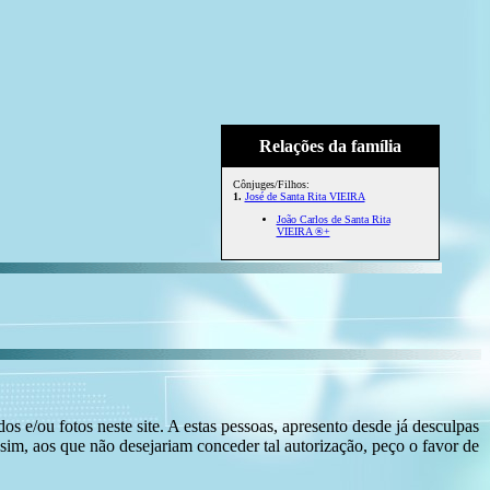
Relações da família
Cônjuges/Filhos:
1.
José de Santa Rita VIEIRA
João Carlos de Santa Rita
VIEIRA ®+
s e/ou fotos neste site. A estas pessoas, apresento desde já desculpas
sim, aos que não desejariam conceder tal autorização, peço o favor de