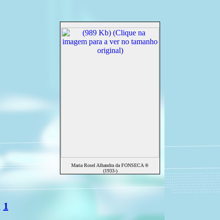
Maria Rosel Alhandra da FONSECA ®
(1933-)
1
®