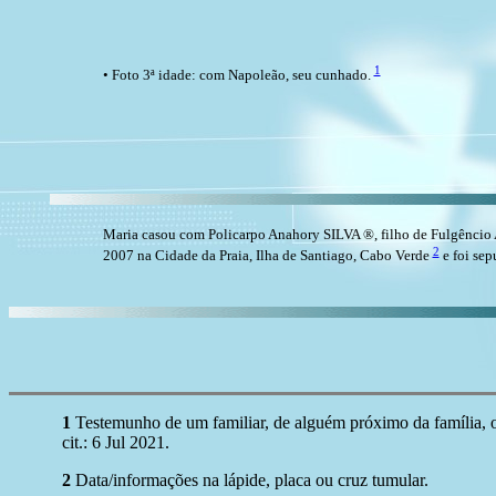
1
• Foto 3ª idade: com Napoleão, seu cunhado.
Maria casou com Policarpo Anahory SILVA ®, filho de Fulgêncio
2
2007 na Cidade da Praia, Ilha de Santiago, Cabo Verde
e foi sep
1
Testemunho de um familiar, de alguém próximo da família, ou 
cit.: 6 Jul 2021.
2
Data/informações na lápide, placa ou cruz tumular.