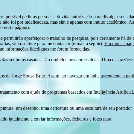
i possível pedir às pessoas a devida autorização para divulgar seus dado
 não foi por indelicadeza, mas sim e apenas com intuito académico. As
o nesta página).
e permitirão aperfeiçoar o trabalho de pesquisa, pois certamente há de 
afias, sinta-se livre para me contactar (e-mail a seguir).
Em muitas págin
ue informações fidedignas me forem fornecidas.
das senhoras casadas, são omitidos nos nomes delas. Uma das razões: n
tos de Jorge Sousa Brito. Assim, ao navegar em linha ascendente a par
 tratamento com ajuda de programas baseados em Inteligência Artificial,
pintura, um desenho, uma caricatura ou uma escultura de seu portador
ido igualmente a enviar informações, ficheiros e fotos para: