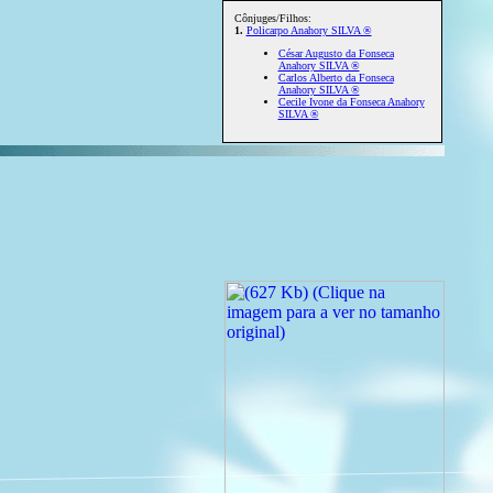
Cônjuges/Filhos:
1.
Policarpo Anahory SILVA ®
César Augusto da Fonseca
Anahory SILVA ®
Carlos Alberto da Fonseca
Anahory SILVA ®
Cecile Ivone da Fonseca Anahory
SILVA ®