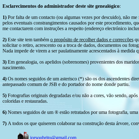
Esclarecimentos do administrador deste site genealógico
:
1)
Por falta de um contacto (ou algumas vezes por descuido), não me fo
pelos eventuais constrangimentos causados por este procedimento, que
me contactarem com instruções a respeito (endereço electrónico inclus
2)
Este site tem também
o propósito de recolher dados e correcções
qu
solicitar o retiro, acrescento ou a troca de dados, documentos ou fotogr
Nada impede de virem a ser paulatinamente acrescentados à medida q
3)
Em genealogia, os apelidos (sobrenomes) provenientes dos maridos 
nascimento.
4)
Os nomes seguidos de um asterisco (*) são os dos ascendentes dire
antepassado comum de JSB e do portador do nome donde partiu.
5)
Fotografias originais degradadas e/ou não a cores, vão sendo, após
coloridas e restauradas.
6)
Nomes seguidos de um ® estão retratados por uma fotografia, uma 
7)
A todos os que quiserem colaborar na construção desta árvore, conv
jorsoubrito@gmail.com
.