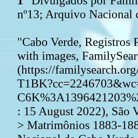
1
"Divulgados por Family
nº13; Arquivo Nacional 
"Cabo Verde, Registros 
with images, FamilySea
(https://familysearch.o
T1BK?cc=2246703&wc
C6K%3A1396421203%2
: 15 August 2022), São 
> Matrimônios 1883-188