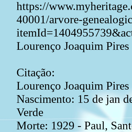
https://www.myheritage.c
40001/arvore-genealogic
itemId=1404955739&ac
Lourenço Joaquim Pires
Citação:
Lourenço Joaquim Pires
Nascimento: 15 de jan d
Verde
Morte: 1929 - Paul, San