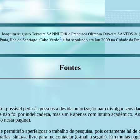
 Joaquim Augusto Teixeira SAPINHO ® e Francisca Olímpia Oliveira SANTOS ®.
1
Praia, Ilha de Santiago, Cabo Verde
e foi sepultado em Jan 2009 na Cidade da Prai
Fontes
i possível pedir às pessoas a devida autorização para divulgar seus dado
 não foi por indelicadeza, mas sim e apenas com intuito académico. As
o nesta página).
e permitirão aperfeiçoar o trabalho de pesquisa, pois certamente há de 
afias, sinta-se livre para me contactar (e-mail a seguir).
Em muitas págin