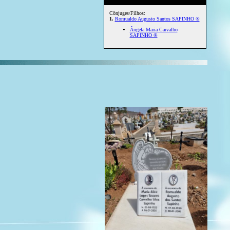
Cônjuges/Filhos:
1.
Romualdo Augusto Santos SAPINHO ®
Ângela Maria Carvalho
SAPINHO ®