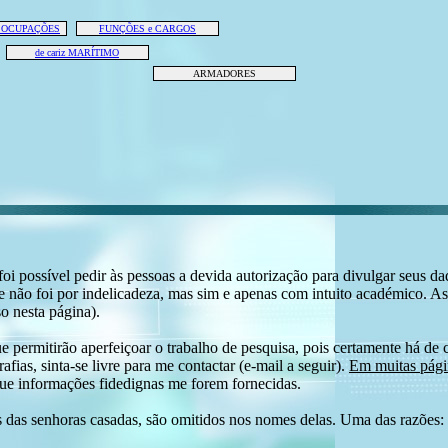
e OCUPAÇÕES
FUNÇÕES e CARGOS
de cariz MARÍTIMO
ARMADORES
i possível pedir às pessoas a devida autorização para divulgar seus dado
 não foi por indelicadeza, mas sim e apenas com intuito académico. As
o nesta página).
e permitirão aperfeiçoar o trabalho de pesquisa, pois certamente há de 
afias, sinta-se livre para me contactar (e-mail a seguir).
Em muitas págin
ue informações fidedignas me forem fornecidas.
das senhoras casadas, são omitidos nos nomes delas. Uma das razões: n