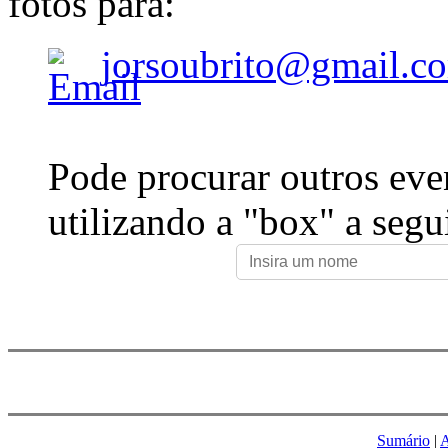
fotos para:
jorsoubrito@gmail.c
Pode procurar outros eve
utilizando a "box" a segu
Sumário
|
A