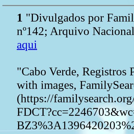
1
"Divulgados por Family
nº142; Arquivo Nacional
aqui
"Cabo Verde, Registros 
with images, FamilySea
(https://familysearch.o
FDCT?cc=2246703&w
BZ3%3A1396420203%2