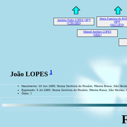
Maria Francisca do R
António Pedro LOPES [4P]*
[4P]*
(1799-1883)
(1812-1870)
Manuel António LOPES
(1850-)
1
João LOPES
Nascimento: 10 Jun 1885, Nossa Senhora do Rosário, Ribeira Brava, São Nico
Baptizado: 5 Jul 1885, Nossa Senhora do Rosário, Ribeira Brava, São Nicolau
Óbito: †