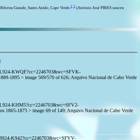
1
2
Ribeira Grande, Santo Antão, Cape Verde.
(António José PIRES nasceu
i
:1:3QS7-L924-KWQF?cc=2246703&wc=SFVK-
9-1895 > image 569/570 of 626; Arquivo Nacional de Cabo Verde
:1:3QS7-L924-KHM5?cc=2246703&wc=SFV2-
1865-1875 > image 69 of 149; Arquivo Nacional de Cabo Verde
1:3QS7-8924-K942?cc=2246703&wc=SFVV-