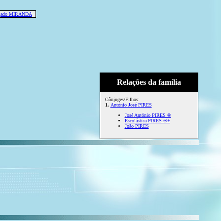
lgado MIRANDA
Relações da família
Cônjuges/Filhos:
1.
António José PIRES
José António PIRES ®
Escolástica PIRES ®+
João PIRES