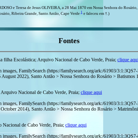
ARDOSO e Teresa de Jesus OLIVEIRA, a 28 Mai 1870 em Nossa Senhora do Rosário, 
1
osário, Ribeira Grande, Santo Antão, Cape Verde
e faleceu em †.)
Fontes
a filha Escolástica; Arquivo Nacional de Cabo Verde, Praia;
clique aqu
with images, FamilySearch (https://familysearch.org/ark:/61903/3
t 2022), Santo Antão > Nossa Senhora do Rosário > Batismos 188
 Arquivo Nacional de Cabo Verde, Praia;
clique aqui
with images, FamilySearch (https://familysearch.org/ark:/61903/3
r 2014), Santo Antão > Nossa Senhora do Rosário > Matrimônios 
o Nacional de Cabo Verde, Praia;
clique aqui
with images, FamilySearch (https://familysearch.org/ark:/61903/3: