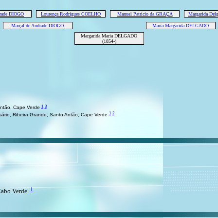
drade DIOGO
Lourença Rodrigues COELHO
Manuel Patrício da GRAÇA
Margarida De
Marçal de Andrade DIOGO
Maria Margarida DELGADO
Margarida Maria DELGADO
(1854-)
1
3
Antão, Cape Verde
1
2
ário, Ribeira Grande, Santo Antão, Cape Verde
1
Cabo Verde.