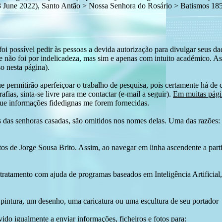
022), Santo Antão > Nossa Senhora do Rosário > Batismos 1851-
i possível pedir às pessoas a devida autorização para divulgar seus dado
 não foi por indelicadeza, mas sim e apenas com intuito académico. As
o nesta página).
e permitirão aperfeiçoar o trabalho de pesquisa, pois certamente há de 
afias, sinta-se livre para me contactar (e-mail a seguir).
Em muitas págin
ue informações fidedignas me forem fornecidas.
das senhoras casadas, são omitidos nos nomes delas. Uma das razões: n
tos de Jorge Sousa Brito. Assim, ao navegar em linha ascendente a par
 tratamento com ajuda de programas baseados em Inteligência Artificial,
pintura, um desenho, uma caricatura ou uma escultura de seu portador
ido igualmente a enviar informações, ficheiros e fotos para: