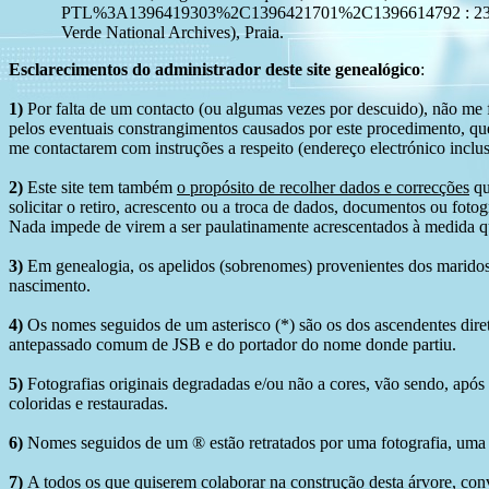
PTL%3A1396419303%2C1396421701%2C1396614792 : 23 June 2
Verde National Archives), Praia.
Esclarecimentos do administrador deste site genealógico
:
1)
Por falta de um contacto (ou algumas vezes por descuido), não me fo
pelos eventuais constrangimentos causados por este procedimento, que
me contactarem com instruções a respeito (endereço electrónico inclus
2)
Este site tem também
o propósito de recolher dados e correcções
qu
solicitar o retiro, acrescento ou a troca de dados, documentos ou fotogr
Nada impede de virem a ser paulatinamente acrescentados à medida q
3)
Em genealogia, os apelidos (sobrenomes) provenientes dos maridos 
nascimento.
4)
Os nomes seguidos de um asterisco (*) são os dos ascendentes dire
antepassado comum de JSB e do portador do nome donde partiu.
5)
Fotografias originais degradadas e/ou não a cores, vão sendo, após
coloridas e restauradas.
6)
Nomes seguidos de um ® estão retratados por uma fotografia, uma 
7)
A todos os que quiserem colaborar na construção desta árvore, conv