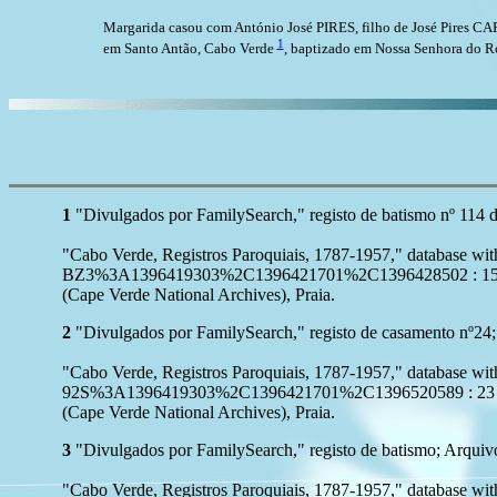
Margarida casou com António José PIRES, filho de José Pires C
1
em Santo Antão, Cabo Verde
, baptizado em Nossa Senhora do R
1
"Divulgados por FamilySearch," registo de batismo nº 114 d
"Cabo Verde, Registros Paroquiais, 1787-1957," database 
BZ3%3A1396419303%2C1396421701%2C1396428502 : 15 Augus
(Cape Verde National Archives), Praia.
2
"Divulgados por FamilySearch," registo de casamento nº24;
"Cabo Verde, Registros Paroquiais, 1787-1957," database 
92S%3A1396419303%2C1396421701%2C1396520589 : 23 Octobe
(Cape Verde National Archives), Praia.
3
"Divulgados por FamilySearch," registo de batismo; Arquiv
"Cabo Verde, Registros Paroquiais, 1787-1957," database 