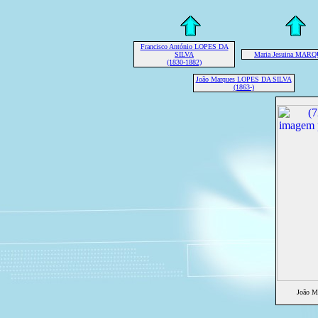
Francisco António LOPES DA
SILVA
Maria Jesuina MAR
(1830-1882)
João Marques LOPES DA SILVA
(1863-)
João M