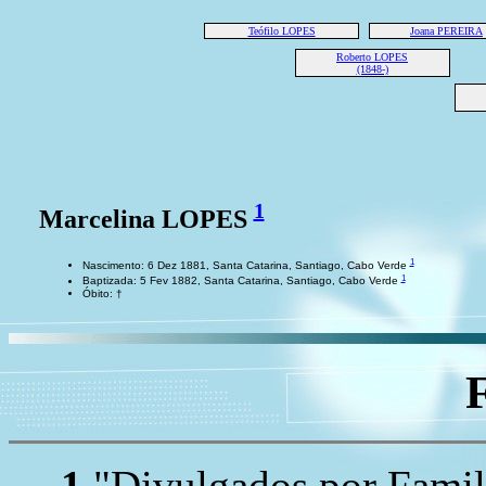
Teófilo LOPES
Joana PEREIRA
Roberto LOPES
(1848-)
1
Marcelina LOPES
1
Nascimento: 6 Dez 1881, Santa Catarina, Santiago, Cabo Verde
1
Baptizada: 5 Fev 1882, Santa Catarina, Santiago, Cabo Verde
Óbito: †
1
"Divulgados por Family