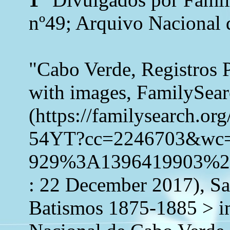
nº49; Arquivo Nacional 
"Cabo Verde, Registros 
with images, FamilySea
(https://familysearch.o
54YT?cc=2246703&wc
929%3A1396419903%2
: 22 December 2017), Sa
Batismos 1875-1885 > i