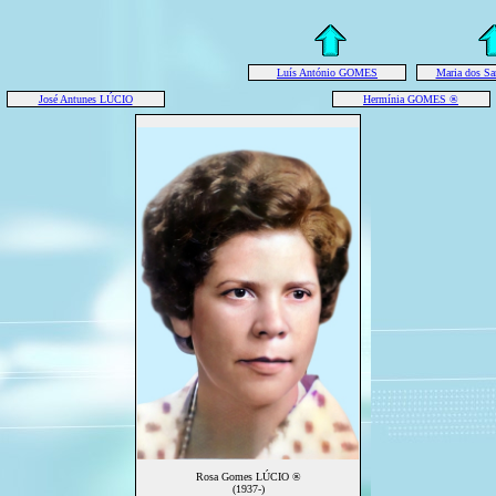
Luís António GOMES
Maria dos S
José Antunes LÚCIO
Hermínia GOMES ®
Rosa Gomes LÚCIO ®
(1937-)