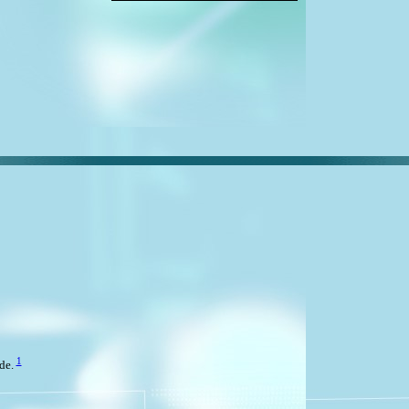
1
rde.