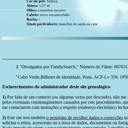
Cor da pele
: branca
Altura:
1,57 m
Olhos:
castanhos escuros
Cabelo:
ruivo encaracolado
Barba:
/
Sinais particulares:
manchas de sarda na cara
1
"Divulgados por FamilySearch," Número do Filme: 007031381
"Cabo Verde,Bilhetes de identidade, Praia, ACP-Lv 359, 195
Esclarecimentos do administrador deste site genealógico
:
1)
Por falta de um contacto (ou algumas vezes por descuido), não me fo
pelos eventuais constrangimentos causados por este procedimento, que
me contactarem com instruções a respeito (endereço electrónico inclus
2)
Este site tem também
o propósito de recolher dados e correcções
qu
solicitar o retiro, acrescento ou a troca de dados, documentos ou fotogr
Nada impede de virem a ser paulatinamente acrescentados à medida q