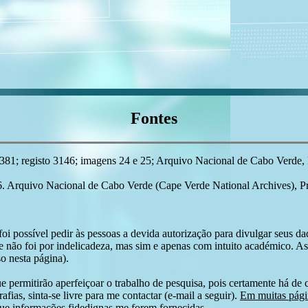
Fontes
; registo 3146; imagens 24 e 25; Arquivo Nacional de Cabo Verde, Pr
6. Arquivo Nacional de Cabo Verde (Cape Verde National Archives), Pr
i possível pedir às pessoas a devida autorização para divulgar seus dado
 não foi por indelicadeza, mas sim e apenas com intuito académico. As
o nesta página).
e permitirão aperfeiçoar o trabalho de pesquisa, pois certamente há de 
afias, sinta-se livre para me contactar (e-mail a seguir).
Em muitas págin
ue informações fidedignas me forem fornecidas.