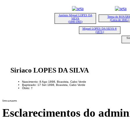
António Miguel LOPES DA
Teresa do ROSÁR
SILVA
(Cerca de 1845-)
(1840-1905)
Miguel LOPES DA SILVA ®
(1873-)
Si
Siriaco LOPES DA SILVA
Nascimento: 8 Ago 1898, Boavista, Cabo Verde
Baptizado: 17 Set 1898, Boavista, Cabo Verde
Óbito: †
Esclarecimentos do admini