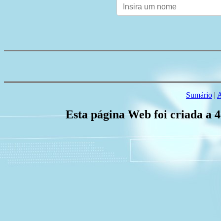
Sumário
|
A
Esta página Web foi criada a