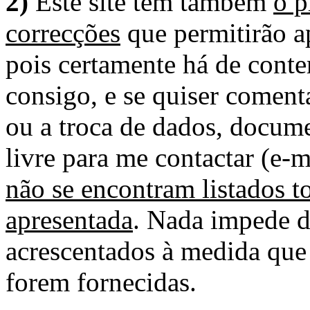
2)
Este site tem também
o p
correcções
que permitirão ap
pois certamente há de conte
consigo, e se quiser comenta
ou a troca de dados, docume
livre para me contactar (e-m
não se encontram listados t
apresentada
. Nada impede d
acrescentados à medida que
forem fornecidas.