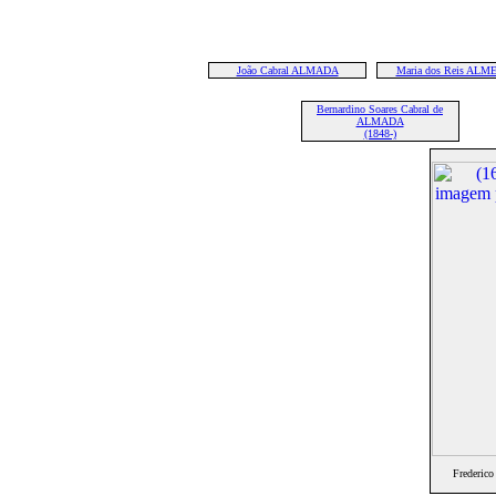
João Cabral ALMADA
Maria dos Reis ALM
Bernardino Soares Cabral de
ALMADA
(1848-)
Frederic