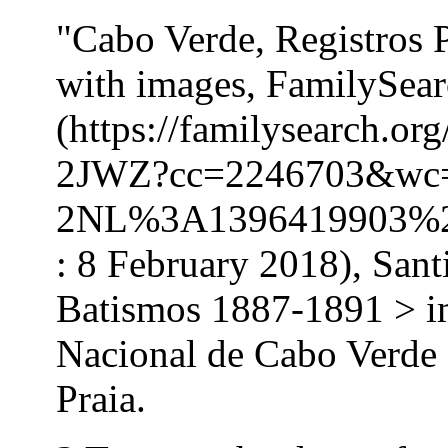
"Cabo Verde, Registros 
with images, FamilySea
(https://familysearch.o
2JWZ?cc=2246703&wc
2NL%3A1396419903%2
: 8 February 2018), San
Batismos 1887-1891 > i
Nacional de Cabo Verde 
Praia.