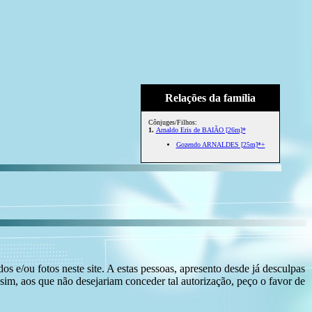
Relações da família
Cônjuges/Filhos:
1.
Arnaldo Eris de BAIÃO [26m]*
Gozendo ARNALDES [25m]*+
s e/ou fotos neste site. A estas pessoas, apresento desde já desculpas
sim, aos que não desejariam conceder tal autorização, peço o favor de