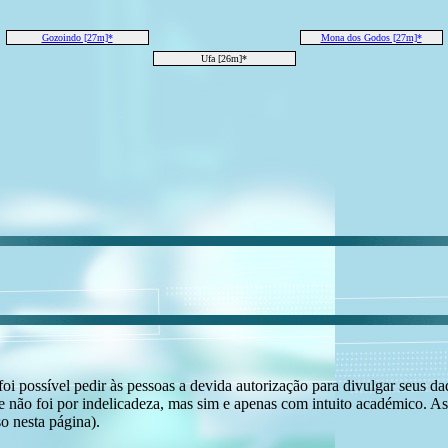
Gozoindo [27m]*
Mona dos Godos [27m]*
Ufa [26m]*
i possível pedir às pessoas a devida autorização para divulgar seus dado
 não foi por indelicadeza, mas sim e apenas com intuito académico. As
o nesta página).