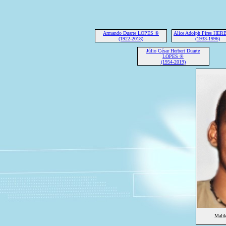
Armando Duarte LOPES ®
Alice Adolph Pires HE
(1922-2018)
(1933-1996)
Júlio César Herbert Duarte
LOPES ®
(1954-2019)
Malik