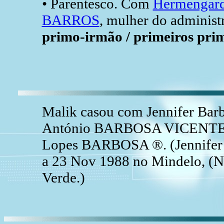
• Parentesco. Com
Hermengard
BARROS
, mulher do administr
primo-irmão / primeiros prim
Malik casou com Jennifer B
António BARBOSA VICENTE Jú
Lopes BARBOSA ®. (Jennife
a 23 Nov 1988 no Mindelo, (No
Verde.)