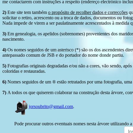
me contactarem com instruções a respeito (endereço electrónico inclus
2)
Este site tem também
o propósito de recolher dados e correcções
qu
solicitar o retiro, acrescento ou a troca de dados, documentos ou fotogr
Nada impede de virem a ser paulatinamente acrescentados à medida q
3)
Em genealogia, os apelidos (sobrenomes) provenientes dos maridos 
nascimento.
4)
Os nomes seguidos de um asterisco (*) são os dos ascendentes dire
antepassado comum de JSB e do portador do nome donde partiu.
5)
Fotografias originais degradadas e/ou não a cores, vão sendo, após
coloridas e restauradas.
6)
Nomes seguidos de um ® estão retratados por uma fotografia, uma 
7)
A todos os que quiserem colaborar na construção desta árvore, conv
jorsoubrito@gmail.com
.
Pode procurar outros eventuais nomes nesta árvore utilizando a