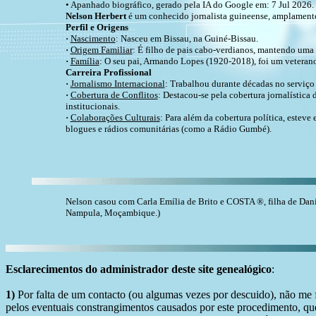
• Apanhado biográfico, gerado pela IA do Google em: 7 Jul 2026.
Nelson Herbert
é um conhecido jornalista guineense, amplamente
Perfil e Origens
·
Nascimento
: Nasceu em Bissau, na Guiné-Bissau.
·
Origem Familiar
: É filho de pais cabo-verdianos, mantendo uma 
·
Família
: O seu pai, Armando Lopes (1920-2018), foi um vetera
Carreira Profissional
·
Jornalismo Internacional
: Trabalhou durante décadas no serviço
·
Cobertura de Conflitos
: Destacou-se pela cobertura jornalística 
institucionais.
·
Colaborações Culturais
: Para além da cobertura política, esteve
blogues e rádios comunitárias (como a Rádio Gumbé).
Nelson casou com Carla Emília de Brito e COSTA ®, filha de D
Nampula, Moçambique.)
Esclarecimentos do administrador deste site genealógico
:
1)
Por falta de um contacto (ou algumas vezes por descuido), não me fo
pelos eventuais constrangimentos causados por este procedimento, que