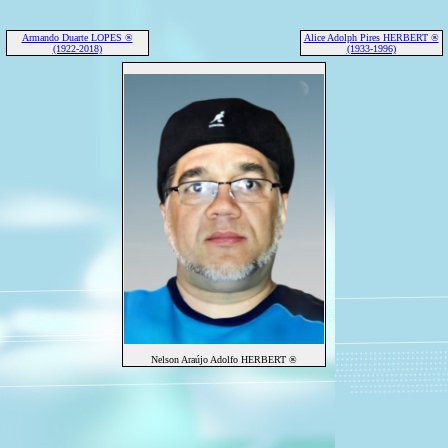
Armando Duarte LOPES ®
Alice Adolph Pires HERBERT ®
(1922-2018)
(1933-1996)
Nelson Araújo Adolfo HERBERT ®