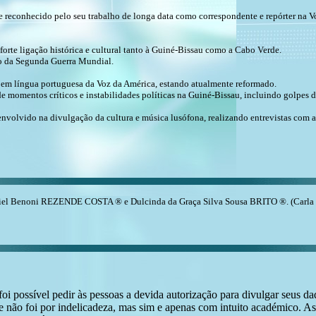
 reconhecido pelo seu trabalho de longa data como correspondente e repórter na 
forte ligação histórica e cultural tanto à Guiné-Bissau como a Cabo Verde.
no da Segunda Guerra Mundial.
 em língua portuguesa da Voz da América, estando atualmente reformado.
de momentos críticos e instabilidades políticas na Guiné-Bissau, incluindo golpes de
 envolvido na divulgação da cultura e música lusófona, realizando entrevistas com ar
aniel Benoni REZENDE COSTA ® e Dulcinda da Graça Silva Sousa BRITO ®. (Carla 
i possível pedir às pessoas a devida autorização para divulgar seus dado
 não foi por indelicadeza, mas sim e apenas com intuito académico. As