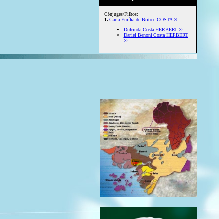
Cônjuges/Filhos:
1.
Carla Emília de Brito e COSTA ®
Dulcinda Costa HERBERT ®
Daniel Benoni Costa HERBERT
®