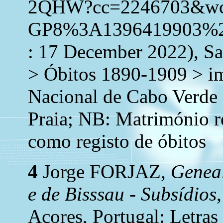
2QHW?cc=2246703&w
GP8%3A1396419903%2
: 17 December 2022), Sa
> Óbitos 1890-1909 > i
Nacional de Cabo Verde 
Praia; NB: Matrimónio re
como registo de óbitos
4
Jorge FORJAZ,
Geneal
e de Bisssau - Subsídios
Açores, Portugal: Letras