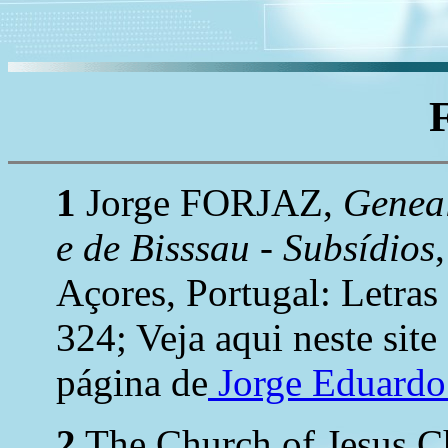
1
Jorge FORJAZ,
Geneal
e de Bisssau - Subsídios
Açores, Portugal: Letras
324; Veja aqui neste site
página de
Jorge Eduard
2
The Church of Jesus Chr