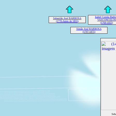
Isabel Correia Barb
Sebastião José BARBOSA
VASCONCELOS
(1770-Antes de 1855)
(1769-1855)
Simão José BARBOSA
(1797-1875)
Seb