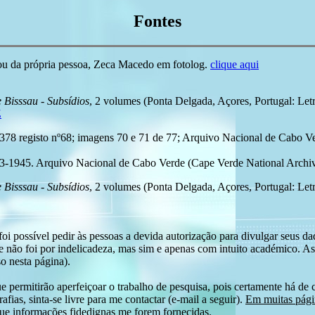
Fontes
ou da própria pessoa, Zeca Macedo em fotolog.
clique aqui
 Bisssau - Subsídios
, 2 volumes (Ponta Delgada, Açores, Portugal: Letr
Z
 registo nº68; imagens 70 e 71 de 77; Arquivo Nacional de Cabo Ver
43-1945. Arquivo Nacional de Cabo Verde (Cape Verde National Archive
 Bisssau - Subsídios
, 2 volumes (Ponta Delgada, Açores, Portugal: Let
i possível pedir às pessoas a devida autorização para divulgar seus dado
 não foi por indelicadeza, mas sim e apenas com intuito académico. As
o nesta página).
e permitirão aperfeiçoar o trabalho de pesquisa, pois certamente há de 
afias, sinta-se livre para me contactar (e-mail a seguir).
Em muitas págin
ue informações fidedignas me forem fornecidas.