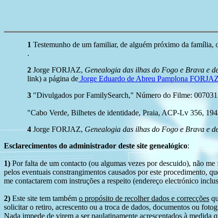
1
Testemunho de um familiar, de alguém próximo da família, 
.
2
Jorge FORJAZ,
Genealogia das ilhas do Fogo e Brava e de
link) a página de
Jorge Eduardo de Abreu Pamplona FORJA
3
"Divulgados por FamilySearch," Número do Filme: 007031378
"Cabo Verde, Bilhetes de identidade, Praia, ACP-Lv 356, 19
4
Jorge FORJAZ,
Genealogia das ilhas do Fogo e Brava e de
Esclarecimentos do administrador deste site genealógico
:
1)
Por falta de um contacto (ou algumas vezes por descuido), não me fo
pelos eventuais constrangimentos causados por este procedimento, que
me contactarem com instruções a respeito (endereço electrónico inclus
2)
Este site tem também
o propósito de recolher dados e correcções
qu
solicitar o retiro, acrescento ou a troca de dados, documentos ou fotogr
Nada impede de virem a ser paulatinamente acrescentados à medida q