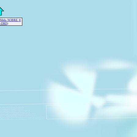
e Melo NOBRE ®
-1965)