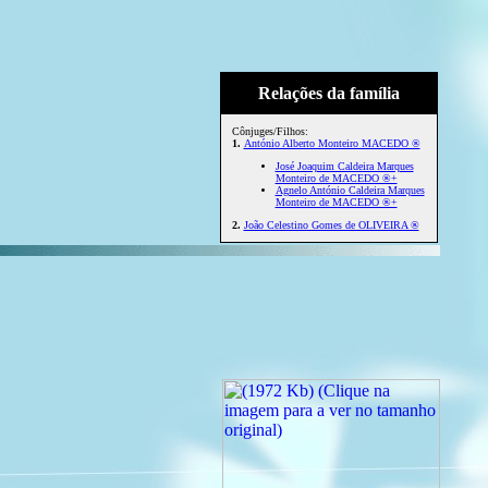
Relações da família
Cônjuges/Filhos:
1.
António Alberto Monteiro MACEDO ®
José Joaquim Caldeira Marques
Monteiro de MACEDO ®+
Agnelo António Caldeira Marques
Monteiro de MACEDO ®+
2.
João Celestino Gomes de OLIVEIRA ®