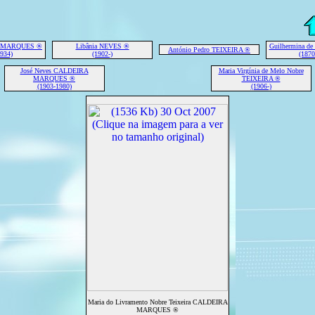
A MARQUES ®
Libânia NEVES ®
Guilhermina d
António Pedro TEIXEIRA ®
1934)
(1902-)
(1870
José Neves CALDEIRA
Maria Virgínia de Melo Nobre
MARQUES ®
TEIXEIRA ®
(1903-1980)
(1906-)
Maria do Livramento Nobre Teixeira CALDEIRA
MARQUES ®