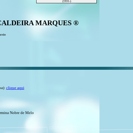
(1931-)
ra CALDEIRA MARQUES ®
Verde
oa):
clique aqui
hermina Nobre de Melo