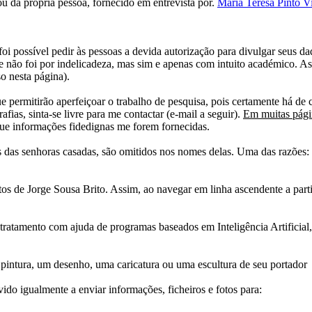
 da própria pessoa, fornecido em entrevista por.
Maria Teresa Pinto Vi
i possível pedir às pessoas a devida autorização para divulgar seus dado
 não foi por indelicadeza, mas sim e apenas com intuito académico. As
o nesta página).
e permitirão aperfeiçoar o trabalho de pesquisa, pois certamente há de 
afias, sinta-se livre para me contactar (e-mail a seguir).
Em muitas págin
ue informações fidedignas me forem fornecidas.
das senhoras casadas, são omitidos nos nomes delas. Uma das razões: n
tos de Jorge Sousa Brito. Assim, ao navegar em linha ascendente a par
 tratamento com ajuda de programas baseados em Inteligência Artificial,
pintura, um desenho, uma caricatura ou uma escultura de seu portador
ido igualmente a enviar informações, ficheiros e fotos para: