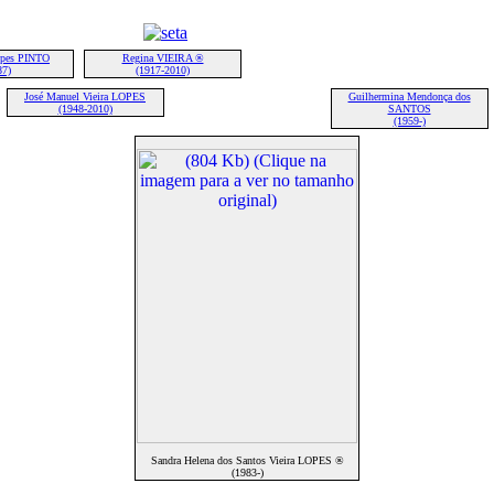
opes PINTO
Regina VIEIRA ®
87)
(1917-2010)
José Manuel Vieira LOPES
Guilhermina Mendonça dos
(1948-2010)
SANTOS
(1959-)
Sandra Helena dos Santos Vieira LOPES ®
(1983-)