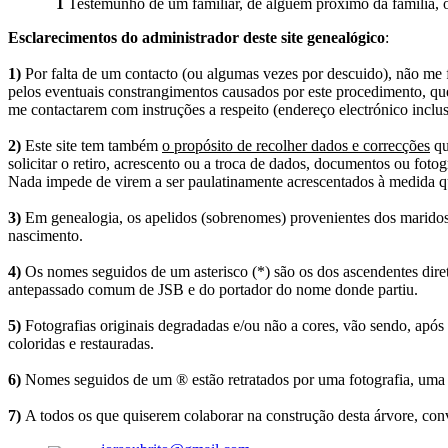
1
Testemunho de um familiar, de alguém próximo da família, ou
Esclarecimentos do administrador deste site genealógico
:
1)
Por falta de um contacto (ou algumas vezes por descuido), não me fo
pelos eventuais constrangimentos causados por este procedimento, que
me contactarem com instruções a respeito (endereço electrónico inclus
2)
Este site tem também
o propósito de recolher dados e correcções
qu
solicitar o retiro, acrescento ou a troca de dados, documentos ou fotogr
Nada impede de virem a ser paulatinamente acrescentados à medida q
3)
Em genealogia, os apelidos (sobrenomes) provenientes dos maridos 
nascimento.
4)
Os nomes seguidos de um asterisco (*) são os dos ascendentes dire
antepassado comum de JSB e do portador do nome donde partiu.
5)
Fotografias originais degradadas e/ou não a cores, vão sendo, após
coloridas e restauradas.
6)
Nomes seguidos de um ® estão retratados por uma fotografia, uma 
7)
A todos os que quiserem colaborar na construção desta árvore, conv