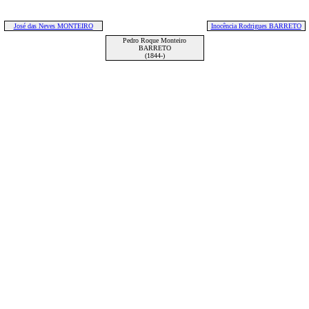
José das Neves MONTEIRO
Inocência Rodrigues BARRETO
Pedro Roque Monteiro
BARRETO
(1844-)