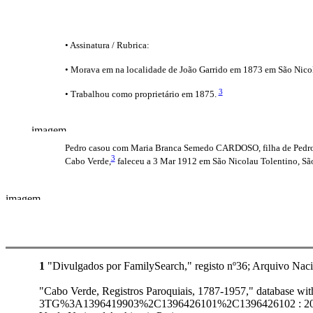
• Assinatura / Rubrica:
• Morava em na localidade de João Garrido em 1873 em São Nico
3
• Trabalhou como proprietário em 1875.
Pedro casou com Maria Branca Semedo CARDOSO, filha de Ped
3
Cabo Verde,
faleceu a 3 Mar 1912 em São Nicolau Tolentino, Sã
1
"Divulgados por FamilySearch," registo nº36; Arquivo Naci
"Cabo Verde, Registros Paroquiais, 1787-1957," database 
3TG%3A1396419903%2C1396426101%2C1396426102 : 20 August