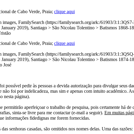
ional de Cabo Verde, Praia;
clique aqui
with images, FamilySearch (https://familysearch.org/ark:/61903/3:
y 2019), Santiago > São Nicolau Tolentino > Batismos 1868-1874
ristão
ional de Cabo Verde, Praia;
clique aqui
with images, FamilySearch (https://familysearch.org/ark:/61903/3:1
y 2019), Santiago > São Nicolau Tolentino > Batismos 1874-1876
ho José
i possível pedir às pessoas a devida autorização para divulgar seus dado
 não foi por indelicadeza, mas sim e apenas com intuito académico. As
o nesta página).
e permitirão aperfeiçoar o trabalho de pesquisa, pois certamente há de 
afias, sinta-se livre para me contactar (e-mail a seguir).
Em muitas págin
ue informações fidedignas me forem fornecidas.
das senhoras casadas, são omitidos nos nomes delas. Uma das razões: n