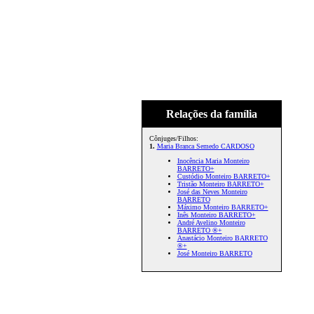
Relações da família
Cônjuges/Filhos:
1.
Maria Branca Semedo CARDOSO
Inocência Maria Monteiro
BARRETO+
Custódio Monteiro BARRETO+
Tristão Monteiro BARRETO+
José das Neves Monteiro
BARRETO
Máximo Monteiro BARRETO+
Inês Monteiro BARRETO+
André Avelino Monteiro
BARRETO ®+
Anastácio Monteiro BARRETO
®+
José Monteiro BARRETO