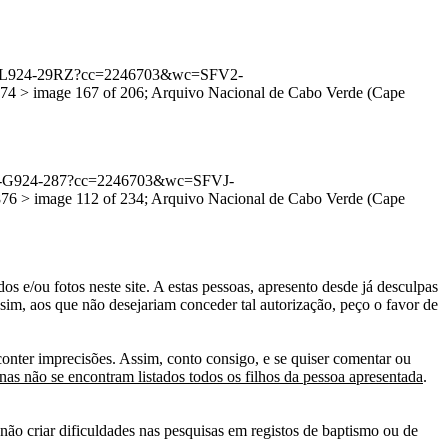
1:3QS7-L924-29RZ?cc=2246703&wc=SFV2-
 > image 167 of 206; Arquivo Nacional de Cabo Verde (Cape
:3QSQ-G924-287?cc=2246703&wc=SFVJ-
 > image 112 of 234; Arquivo Nacional de Cabo Verde (Cape
s e/ou fotos neste site. A estas pessoas, apresento desde já desculpas
sim, aos que não desejariam conceder tal autorização, peço o favor de
conter imprecisões. Assim, conto consigo, e se quiser comentar ou
as não se encontram listados todos os filhos da pessoa apresentada
.
ão criar dificuldades nas pesquisas em registos de baptismo ou de