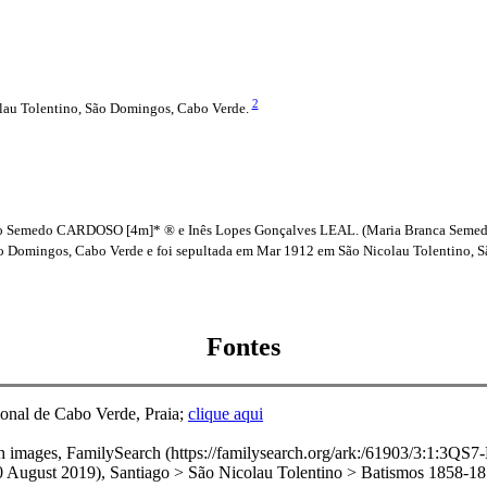
2
lau Tolentino, São Domingos, Cabo Verde.
ro Semedo CARDOSO [4m]* ® e Inês Lopes Gonçalves LEAL. (Maria Branca Seme
o Domingos, Cabo Verde e foi sepultada em Mar 1912 em São Nicolau Tolentino, 
Fontes
onal de Cabo Verde, Praia;
clique aqui
with images, FamilySearch (https://familysearch.org/ark:/61903/3:
 2019), Santiago > São Nicolau Tolentino > Batismos 1858-1870 