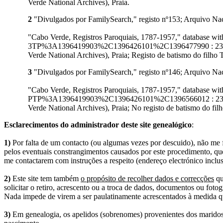
Verde National Archives), Praia.
2
"Divulgados por FamilySearch," registo nº153; Arquivo Nac
"Cabo Verde, Registros Paroquiais, 1787-1957," database 
3TP%3A1396419903%2C1396426101%2C1396477990 : 23 Januar
Verde National Archives), Praia; Registo de batismo do filho T
3
"Divulgados por FamilySearch," registo nº146; Arquivo Nac
"Cabo Verde, Registros Paroquiais, 1787-1957," database 
PTP%3A1396419903%2C1396426101%2C1396566012 : 23 Januar
Verde National Archives), Praia; No registo de batismo do fil
Esclarecimentos do administrador deste site genealógico
:
1)
Por falta de um contacto (ou algumas vezes por descuido), não me fo
pelos eventuais constrangimentos causados por este procedimento, que
me contactarem com instruções a respeito (endereço electrónico inclus
2)
Este site tem também
o propósito de recolher dados e correcções
qu
solicitar o retiro, acrescento ou a troca de dados, documentos ou fotogr
Nada impede de virem a ser paulatinamente acrescentados à medida q
3)
Em genealogia, os apelidos (sobrenomes) provenientes dos maridos 