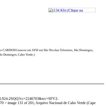
do CARDOSO nasceu em 1850 em São Nicolau Tolentino, São Domingos,
São Domingos, Cabo Verde.)
1:3QS7-L924-2SQQ?cc=2246703&wc=SFV2-
> image 131 of 201; Arquivo Nacional de Cabo Verde (Cape