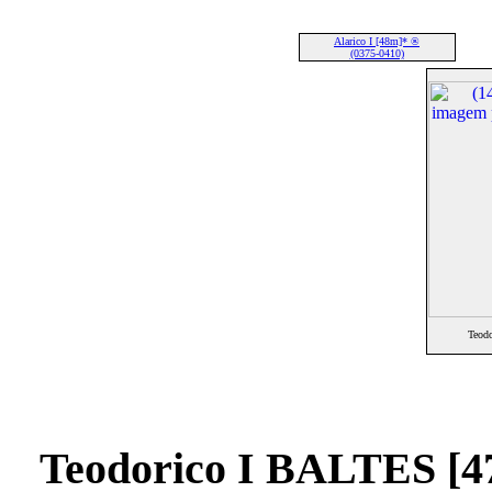
Alarico I [48m]* ®
(0375-0410)
Teod
Teodorico I BALTES [4