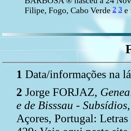
BARBOSA ® nasceu a 24 Nov 1
2
3
Filipe, Fogo, Cabo Verde
e 
1
Data/informações na lá
2
Jorge FORJAZ,
Geneal
e de Bisssau - Subsídios
Açores, Portugal: Letras